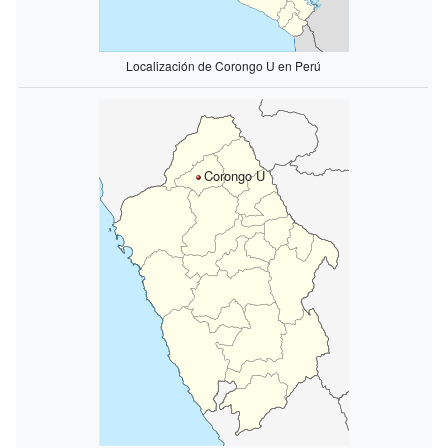
Localización de Corongo U en Perú
Corongo U