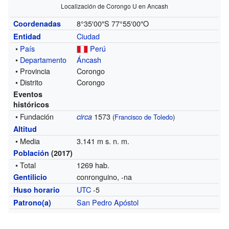
Localización de Corongo U en Ancash
8°35′00″S
77°55′00″O
Coordenadas
Ciudad
Entidad
•
País
Perú
•
Departamento
Áncash
• Provincia
Corongo
• Distrito
Corongo
Eventos
históricos
• Fundación
1573
circa
(
Francisco de Toledo
)
Altitud
• Media
3.141 m s. n. m.
Población
(2017)
• Total
1269 hab.
conronguino, -na
Gentilicio
UTC
-5
Huso horario
San Pedro Apóstol
Patrono(a)