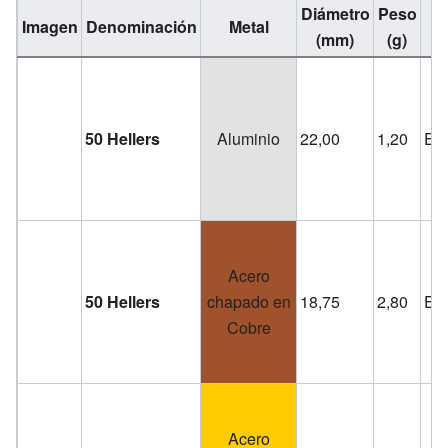
Diámetro
Peso
Imagen
Denominación
Metal
C
(mm)
(g)
50 Hellers
Aluminio
22,00
1,20
Est
Acero
50 Hellers
chapado en
18,75
2,80
Est
Cobre
Acero