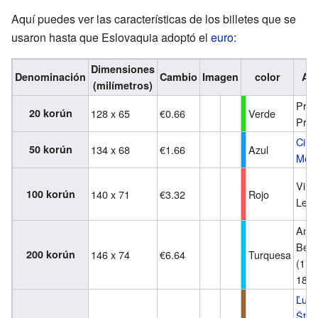
Aquí puedes ver las características de los billetes que se
usaron hasta que Eslovaquia adoptó el
euro
:
Dimensiones
Denominación
Cambio
Imagen
color
An
(milímetros)
Prín
20 korún
128 x 65
€0.66
Verde
Prib
Ciril
50 korún
134 x 68
€1.66
Azul
Meto
Virg
100 korún
140 x 71
€3.32
Rojo
Levo
Anto
Bern
200 korún
146 x 74
€6.64
Turquesa
(176
1813
Ľudo
Štúr