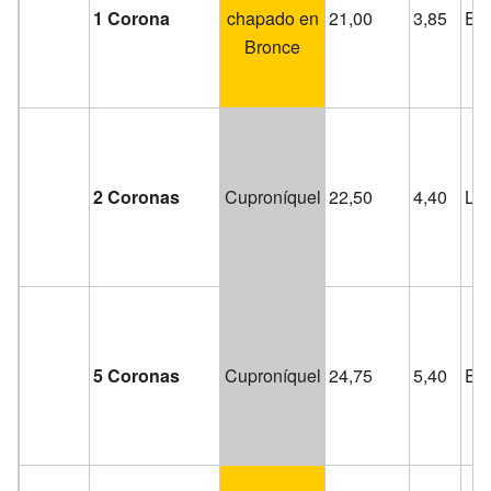
1 Corona
chapado en
21,00
3,85
Est
Bronce
2 Coronas
Cuproníquel
22,50
4,40
Lis
5 Coronas
Cuproníquel
24,75
5,40
Est