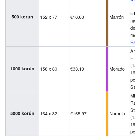
– 18
líder
500 korún
152 x 77
€16.60
Marrón
naci
del
movi
Eslo
Andr
Hlin
(186
1000 korún
158 x 80
€33.19
Morado
1938
polít
Sace
Mila
Rast
Štef
5000 korún
164 x 82
€165.97
Naranja
(188
1919
polít