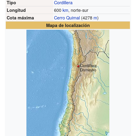
Cordillera
Tipo
600
km
, norte-sur
Longitud
Cerro Quimal
(4278
m
)
Cota máxima
Mapa de localización
Cordillera
Domeyko