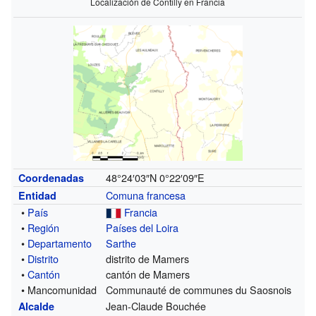
Localización de Contilly en Francia
48°24′03″N
0°22′09″E
Coordenadas
Comuna francesa
Entidad
•
País
Francia
•
Región
Países del Loira
•
Departamento
Sarthe
•
Distrito
distrito de Mamers
•
Cantón
cantón de Mamers
• Mancomunidad
Communauté de communes du Saosnois
Jean-Claude Bouchée
Alcalde