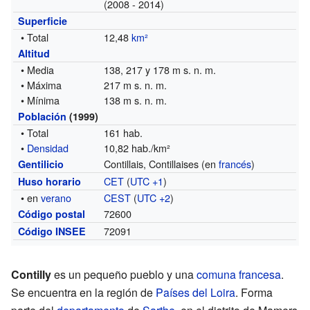
(2008 - 2014)
Superficie
• Total
12,48
km²
Altitud
• Media
138, 217 y 178 m s. n. m.
• Máxima
217 m s. n. m.
• Mínima
138 m s. n. m.
Población
(1999)
• Total
161 hab.
•
Densidad
10,82 hab./km²
Contillais, Contillaises (en
francés
)
Gentilicio
CET
(
UTC +1
)
Huso horario
• en
verano
CEST
(
UTC +2
)
72600
Código postal
72091
Código INSEE
Contilly
es un pequeño pueblo y una
comuna francesa
.
Se encuentra en la región de
Países del Loira
. Forma