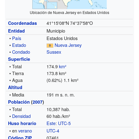
Ubicación de Nueva Jersey en Estados Unidos
41°15′08″N
74°37′58″O
Coordenadas
Municipio
Entidad
•
País
Estados Unidos
•
Estado
Nueva Jersey
•
Condado
Sussex
Superficie
• Total
174.9
km²
• Tierra
173.8 km²
• Agua
(0.62%) 1.1 km²
Altitud
• Media
191 m s. n. m.
Población
(
2007
)
• Total
10,387 hab.
•
Densidad
60 hab./km²
Este
:
UTC-5
Huso horario
• en
verano
UTC-4
07461
Código ZIP