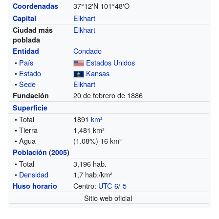
37°12′N
101°48′O
Coordenadas
Elkhart
Capital
Elkhart
Ciudad más
poblada
Condado
Entidad
•
País
Estados Unidos
•
Estado
Kansas
•
Sede
Elkhart
20 de febrero de 1886
Fundación
Superficie
• Total
1891
km²
• Tierra
1,481 km²
• Agua
(1.08%) 16 km²
Población
(
2005
)
• Total
3,196 hab.
•
Densidad
1,7 hab./km²
Centro:
UTC-6
/
-5
Huso horario
Sitio web oficial