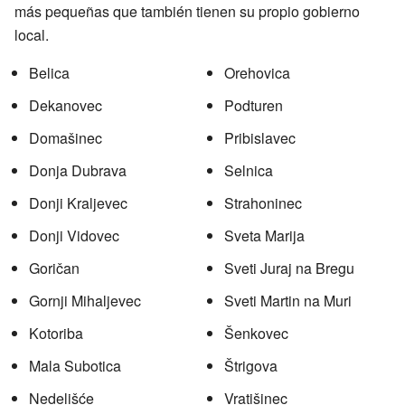
más pequeñas que también tienen su propio gobierno
local.
Belica
Orehovica
Dekanovec
Podturen
Domašinec
Pribislavec
Donja Dubrava
Selnica
Donji Kraljevec
Strahoninec
Donji Vidovec
Sveta Marija
Goričan
Sveti Juraj na Bregu
Gornji Mihaljevec
Sveti Martin na Muri
Kotoriba
Šenkovec
Mala Subotica
Štrigova
Nedelišće
Vratišinec