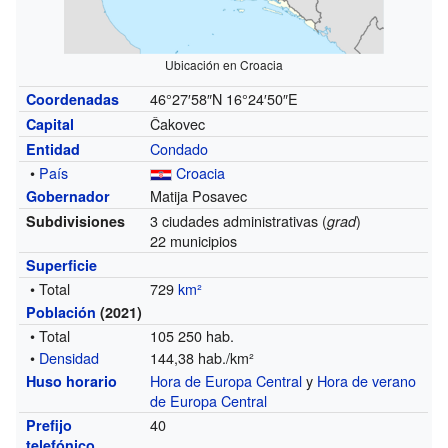
Ubicación en Croacia
46°27′58″N
16°24′50″E
Coordenadas
Čakovec
Capital
Condado
Entidad
•
País
Croacia
Matija Posavec
Gobernador
3 ciudades administrativas (
)
Subdivisiones
grad
22 municipios
Superficie
• Total
729
km²
Población
(2021)
• Total
105 250 hab.
•
Densidad
144,38 hab./km²
Hora de Europa Central
y
Hora de verano
Huso horario
de Europa Central
40
Prefijo
telefónico