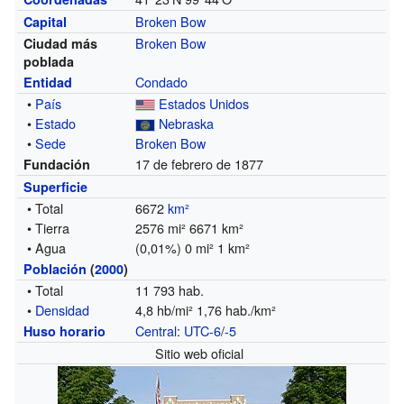
Broken Bow
Capital
Broken Bow
Ciudad más
poblada
Condado
Entidad
•
País
Estados Unidos
•
Estado
Nebraska
•
Sede
Broken Bow
17 de febrero de 1877
Fundación
Superficie
• Total
6672
km²
• Tierra
2576 mi² 6671 km²
• Agua
(0,01%) 0 mi² 1 km²
Población
(
2000
)
• Total
11 793 hab.
•
Densidad
4,8 hb/mi² 1,76 hab./km²
Central
:
UTC-6
/
-5
Huso horario
Sitio web oficial