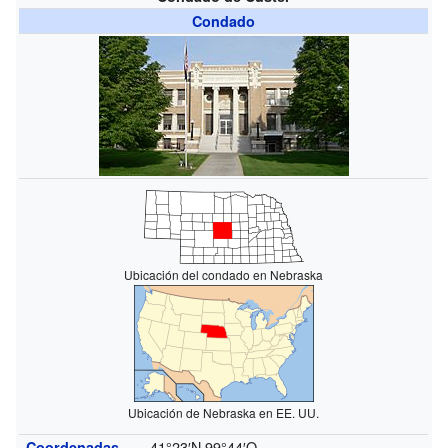
Condado
Ubicación del condado en Nebraska
Ubicación de Nebraska en EE. UU.
41°23′N
99°44′O
Coordenadas