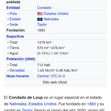
poblada
Condado
Entidad
•
País
Estados Unidos
•
Estado
Nebraska
•
Sede
Taylor
1883
Fundación
Superficie
• Total
1479
km²
• Tierra
570 mi² 1476 km²
• Agua
(0.13%) 1 mi² 3 km²
Población
(
2000
)
• Total
712 hab.
•
Densidad
1,24 hb/mi² 0,48 hab./km²
Central
:
UTC-6
/
-5
Huso horario
Sitio web oficial
El
Condado de Loup
es un lugar especial en el estado
de
Nebraska
,
Estados Unidos
. Fue fundado en
1883
y su
capital es
Taylor
. Según el censo del año 2000, vivían allí