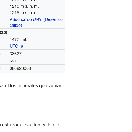
1215 m s. n. m.
1215 m s. n. m.
Árido cálido
(Desértico
BWh
cálido)
020)
1477 hab.
UTC -6
o
33627
l
621
080620008
I
arril los minerales que venían
esta zona es árido cálido, lo