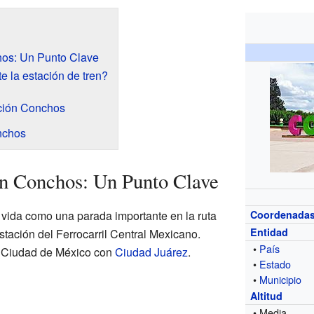
hos: Un Punto Clave
e la estación de tren?
ación Conchos
nchos
ón Conchos: Un Punto Clave
ida como una parada importante en la ruta
Coordenada
Entidad
stación del Ferrocarril Central Mexicano.
•
País
la Ciudad de México con
Ciudad Juárez
.
•
Estado
•
Municipio
Altitud
• Media