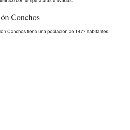
esértico con temperaturas elevadas.
ción Conchos
ión Conchos tiene una población de 1477 habitantes.