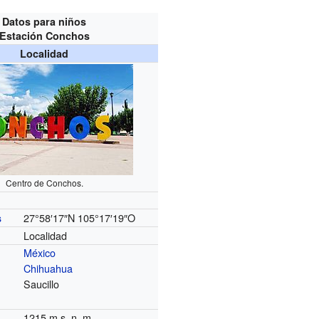
Datos para niños
Estación Conchos
Localidad
Centro de Conchos.
27°58′17″N
105°17′19″O
s
Localidad
México
Chihuahua
Saucillo
1215 m s. n. m.