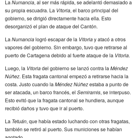
La
Numancia
, al ser más rápida, se adelantó demasiado a
su propia escuadra. La
Vitoria
, el barco principal del
gobierno, se dirigió directamente hacia ella. Esto
desorganizó el plan de ataque del Cantón.
La
Numancia
logró escapar de la
Vitoria
y atacó a otros
vapores del gobierno. Sin embargo, tuvo que retirarse al
puerto de Cartagena debido al fuerte ataque de la
Vitoria
.
Luego, la
Vitoria
del gobierno se lanzó contra la
Méndez
Núñez
. Esta fragata cantonal empezó a retirarse hacia la
costa. Justo cuando la
Méndez Núñez
estaba a punto de
ser atacada, un barco francés, el
Semiramis
, se interpuso.
Esto evitó que la fragata cantonal se hundiera, aunque
recibió daños y tuvo que ir al puerto.
La
Tetuán
, que había estado luchando con otras fragatas,
también se retiró al puerto. Sus municiones se habían
agotado.