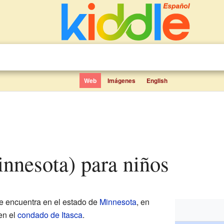
Web
Imágenes
English
innesota) para niños
e encuentra en el estado de
Minnesota
, en
en el
condado de Itasca
.