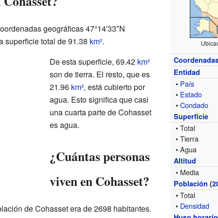
a Cohasset?
coordenadas geográficas
47°14′33″N
a superficie total de 91.38
km²
.
Ubica
Coordenada
De esta superficie, 69.42
km²
Entidad
son de tierra. El resto, que es
•
País
21.96
km²
, está cubierto por
•
Estado
agua. Esto significa que casi
•
Condado
una cuarta parte de Cohasset
Superficie
es agua.
• Total
• Tierra
• Agua
¿Cuántas personas
Altitud
• Media
viven en Cohasset?
Población
(
2
• Total
•
Densidad
lación de Cohasset era de 2698 habitantes.
Huso horari