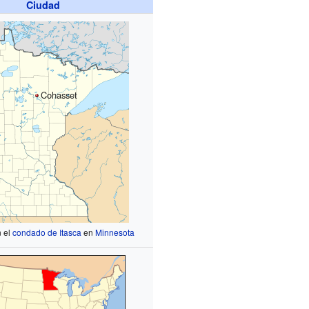
Ciudad
Cohasset
n el
condado de Itasca
en
Minnesota