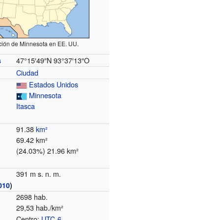
ción de Minnesota en EE. UU.
47°15′49″N
93°37′13″O
s
Ciudad
Estados Unidos
Minnesota
Itasca
91.38
km²
69.42 km²
(24.03%) 21.96 km²
391 m s. n. m.
010
)
2698 hab.
29,53 hab./km²
Centro:
UTC-6
o