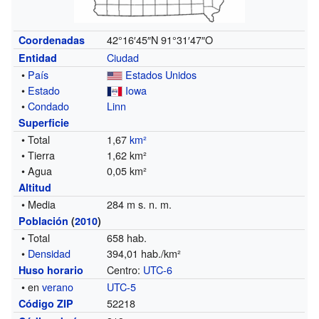
42°16′45″N
91°31′47″O
Coordenadas
Ciudad
Entidad
•
País
Estados Unidos
•
Estado
Iowa
•
Condado
Linn
Superficie
• Total
1,67
km²
• Tierra
1,62 km²
• Agua
0,05 km²
Altitud
• Media
284 m s. n. m.
Población
(
2010
)
• Total
658 hab.
•
Densidad
394,01 hab./km²
Centro:
UTC-6
Huso horario
• en
verano
UTC-5
52218
Código ZIP