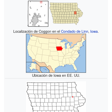
Localización de Coggon en el
Condado de Linn
,
Iowa
.
Ubicación de Iowa en EE. UU.