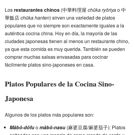
Los
restaurantes chinos
(中華料理屋
chūka ryōriya
o 中
華飯店
chūka hanten
) sirven una variedad de platos
populares que no siempre son exactamente iguales a la
auténtica cocina china. Hoy en día, la mayoría de las
ciudades japonesas tienen al menos un restaurante chino,
ya que esta comida es muy querida. También se pueden
comprar muchas salsas envasadas para cocinar
fácilmente platos sino-japoneses en casa.
Platos Populares de la Cocina Sino-
Japonesa
Algunos de los platos más populares son:
Mābō-dōfu
o
mābō-nasu
(麻婆豆腐/麻婆茄子): Platos