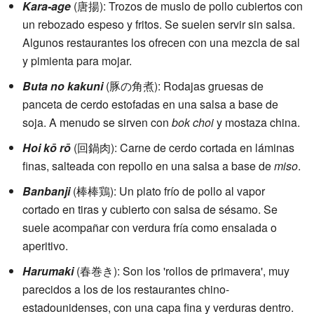
Kara-age
(唐揚): Trozos de muslo de pollo cubiertos con
un rebozado espeso y fritos. Se suelen servir sin salsa.
Algunos restaurantes los ofrecen con una mezcla de sal
y pimienta para mojar.
Buta no kakuni
(豚の角煮): Rodajas gruesas de
panceta de cerdo estofadas en una salsa a base de
soja. A menudo se sirven con
bok choi
y mostaza china.
Hoi kō rō
(回鍋肉): Carne de cerdo cortada en láminas
finas, salteada con repollo en una salsa a base de
miso
.
Banbanji
(棒棒鶏): Un plato frío de pollo al vapor
cortado en tiras y cubierto con salsa de sésamo. Se
suele acompañar con verdura fría como ensalada o
aperitivo.
Harumaki
(春巻き): Son los 'rollos de primavera', muy
parecidos a los de los restaurantes chino-
estadounidenses, con una capa fina y verduras dentro.