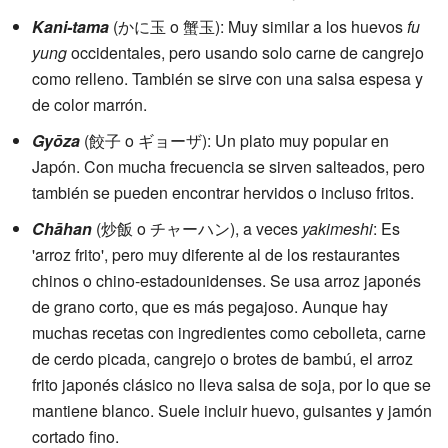
Kani-tama
(かに玉 o 蟹玉): Muy similar a los huevos
fu
yung
occidentales, pero usando solo carne de cangrejo
como relleno. También se sirve con una salsa espesa y
de color marrón.
Gyōza
(餃子 o ギョーザ): Un plato muy popular en
Japón. Con mucha frecuencia se sirven salteados, pero
también se pueden encontrar hervidos o incluso fritos.
Chāhan
(炒飯 o チャーハン), a veces
yakimeshi
: Es
'arroz frito', pero muy diferente al de los restaurantes
chinos o chino-estadounidenses. Se usa arroz japonés
de grano corto, que es más pegajoso. Aunque hay
muchas recetas con ingredientes como cebolleta, carne
de cerdo picada, cangrejo o brotes de bambú, el arroz
frito japonés clásico no lleva salsa de soja, por lo que se
mantiene blanco. Suele incluir huevo, guisantes y jamón
cortado fino.