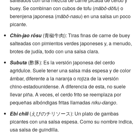
salteados con una mezcla de carne picada de cerdo y
buey. Se combinan con cubos de tofu (
mābō-dōfu
) o
berenjena japonesa (
mābō-nasu
) en una salsa un poco
picante.
Chin-jao rōsu
(青椒牛肉): Tiras finas de carne de buey
salteadas con pimientos verdes japoneses y, a menudo,
brotes de judía, todo con una salsa clara.
Subuta
(酢豚): Es la versión japonesa del cerdo
agridulce. Suele tener una salsa más espesa y de color
ámbar, diferente a la naranja o rojiza de la versión
chino-estadounidense. A diferencia de esta, no suele
llevar piña. A veces, el cerdo frito se reemplaza por
pequeñas albóndigas fritas llamadas
niku-dango
.
Ebi chili
(えびのチリソース): Un plato de gambas
picantes con una salsa espesa. Como su nombre indica,
usa salsa de guindilla.