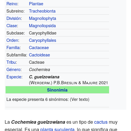
Reino
:
Plantae
Subreino:
Tracheobionta
División
:
Magnoliophyta
Clase
:
Magnoliopsida
Subclase:
Caryophyllidae
Orden
:
Caryophyllales
Familia
:
Cactaceae
Subfamilia:
Cactoideae
Tribu
:
Cacteae
Género
:
Cochemiea
Especie
:
C. guelzowiana
(Werderm.) P.B.Breslin & Majure 2021
Sinonimia
La especie presenta 6 sinónimos: (Ver texto)
La
Cochemiea guelzowiana
es un tipo de
cactus
muy
especial. Es una
planta suculenta
, lo que significa que