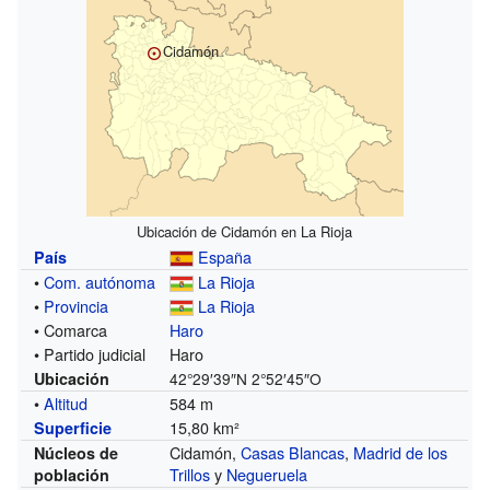
Cidamón
Ubicación de Cidamón en La Rioja
España
País
•
Com. autónoma
La Rioja
•
Provincia
La Rioja
• Comarca
Haro
• Partido judicial
Haro
Ubicación
42°29′39″N
2°52′45″O
•
Altitud
584 m
15,80 km²
Superficie
Cidamón,
Casas Blancas
,
Madrid de los
Núcleos de
Trillos
y
Negueruela
población