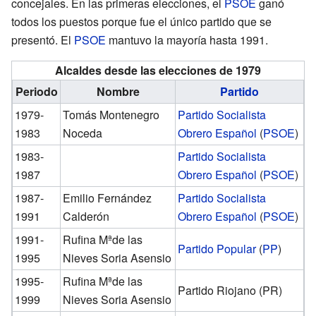
concejales. En las primeras elecciones, el
PSOE
ganó
todos los puestos porque fue el único partido que se
presentó. El
PSOE
mantuvo la mayoría hasta 1991.
Alcaldes desde las elecciones de 1979
Periodo
Nombre
Partido
1979-
Tomás Montenegro
Partido Socialista
1983
Noceda
Obrero Español
(
PSOE
)
1983-
Partido Socialista
1987
Obrero Español
(
PSOE
)
1987-
Emilio Fernández
Partido Socialista
1991
Calderón
Obrero Español
(
PSOE
)
1991-
Rufina Mªde las
Partido Popular
(
PP
)
1995
Nieves Soria Asensio
1995-
Rufina Mªde las
Partido Riojano (PR)
1999
Nieves Soria Asensio