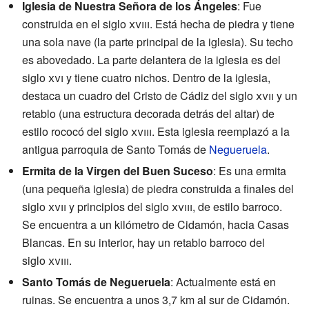
Iglesia de Nuestra Señora de los Ángeles
: Fue
construida en el siglo
xviii
. Está hecha de piedra y tiene
una sola nave (la parte principal de la iglesia). Su techo
es abovedado. La parte delantera de la iglesia es del
siglo
xvi
y tiene cuatro nichos. Dentro de la iglesia,
destaca un cuadro del Cristo de Cádiz del siglo
xvii
y un
retablo (una estructura decorada detrás del altar) de
estilo rococó del siglo
xviii
. Esta iglesia reemplazó a la
antigua parroquia de Santo Tomás de
Negueruela
.
Ermita de la Virgen del Buen Suceso
: Es una ermita
(una pequeña iglesia) de piedra construida a finales del
siglo
xvii
y principios del siglo
xviii
, de estilo barroco.
Se encuentra a un kilómetro de Cidamón, hacia Casas
Blancas. En su interior, hay un retablo barroco del
siglo
xviii
.
Santo Tomás de Negueruela
: Actualmente está en
ruinas. Se encuentra a unos 3,7 km al sur de Cidamón.