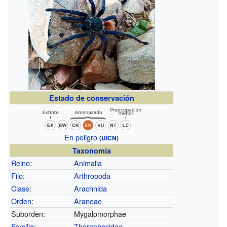
Estado de conservación
En peligro
(
UICN
)
Taxonomía
Reino
:
Animalia
Filo
:
Arthropoda
Clase
:
Arachnida
Orden
:
Araneae
Suborden:
Mygalomorphae
Familia
:
Theraphosidae