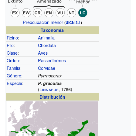
Preocupación menor
(
UICN 3.1
)
Taxonomía
Reino
:
Animalia
Filo
:
Chordata
Clase
:
Aves
Orden
:
Passeriformes
Familia
:
Corvidae
Género
:
Pyrrhocorax
Especie
:
P. graculus
(
Linnaeus
, 1766)
Distribución