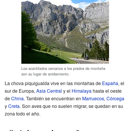
Los acantilados cercanos a los prados de montaña
son su lugar de anidamiento.
La chova piquigualda vive en las montañas de
España
, el
sur de Europa,
Asia Central
y el
Himalaya
hasta el oeste
de
China
. También se encuentran en
Marruecos
,
Córcega
y
Creta
. Son aves que no suelen migrar, se quedan en su
zona todo el año.