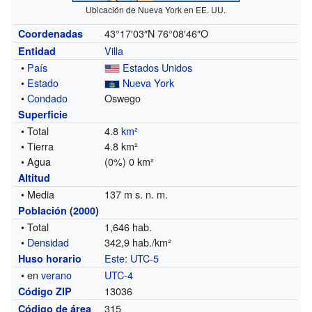
Ubicación de Nueva York en EE. UU.
43°17′03″N
76°08′46″O
Coordenadas
Villa
Entidad
•
País
Estados Unidos
•
Estado
Nueva York
•
Condado
Oswego
Superficie
• Total
4.8
km²
• Tierra
4.8 km²
• Agua
(0%) 0 km²
Altitud
• Media
137 m s. n. m.
Población
(
2000
)
• Total
1,646 hab.
•
Densidad
342,9 hab./km²
Este
:
UTC-5
Huso horario
• en
verano
UTC-4
13036
Código ZIP
315
Código de área