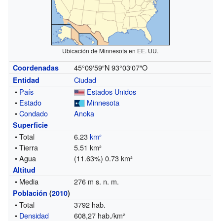
Ubicación de Minnesota en EE. UU.
45°09′59″N
93°03′07″O
Coordenadas
Ciudad
Entidad
•
País
Estados Unidos
•
Estado
Minnesota
•
Condado
Anoka
Superficie
• Total
6.23
km²
• Tierra
5.51 km²
• Agua
(11.63%) 0.73 km²
Altitud
• Media
276 m s. n. m.
Población
(
2010
)
• Total
3792 hab.
•
Densidad
608,27 hab./km²