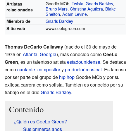
Goodie MOb,
Twista
,
Gnarls Barkley
,
Artistas
Bruno Mars
,
Christina Aguilera
,
Blake
relacionados
Shelton
,
Adam Levine
.
Gnarls Barkley
Miembro de
www.ceelogreen.com
Sitio web
Thomas DeCarlo Callaway
(nacido el 30 de mayo de
1975 en
Atlanta
,
Georgia
), más conocido como
CeeLo
Green
, es un talentoso artista
estadounidense
. Se destaca
como
cantante
,
compositor
y
productor musical
. Es famoso
por ser parte del grupo de
hip hop
Goodie MOb y por su
exitosa carrera como solista. También es conocido por su
trabajo en el dúo
Gnarls Barkley
.
Contenido
¿Quién es CeeLo Green?
Sus primeros años