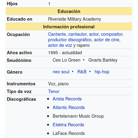
1
Hijos
Educación
Riverside Military Academy
Educado en
Información profesional
Cantante
,
cantautor
,
actor
,
compositor
,
Ocupación
productor discográfico
,
actor de cine
,
actor de voz
y rapero
1995 - actualidad
Años activo
Cee Lo Green
Gnarls Barkley
Seudónimo
neo soul
R&B
hip-hop
Género
Voz, piano
Instrumentos
Tenor
Tipo de voz
Arista Records
Discográficas
Atlantic Records
Bertelsmann Music Group
Elektra Records
LaFace Records