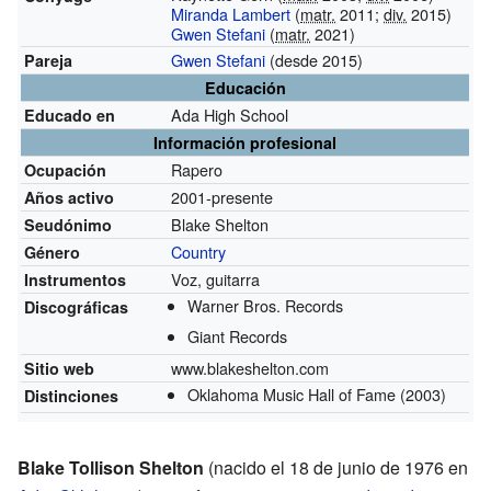
Miranda Lambert
(
matr.
2011;
div.
2015)
Gwen Stefani
(
matr.
2021)
Gwen Stefani
(desde 2015)
Pareja
Educación
Ada High School
Educado en
Información profesional
Rapero
Ocupación
2001-presente
Años activo
Blake Shelton
Seudónimo
Country
Género
Voz, guitarra
Instrumentos
Warner Bros. Records
Discográficas
Giant Records
www.blakeshelton.com
Sitio web
Oklahoma Music Hall of Fame
(2003)
Distinciones
Blake Tollison Shelton
(nacido el 18 de junio de 1976 en