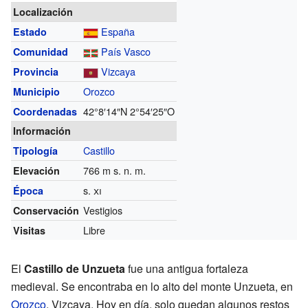
Localización
España
Estado
País Vasco
Comunidad
Vizcaya
Provincia
Orozco
Municipio
42°8′14″N
2°54′25″O
Coordenadas
Información
Castillo
Tipología
766
m s. n. m.
Elevación
s.
xi
Época
Vestigios
Conservación
Libre
Visitas
El
Castillo de Unzueta
fue una antigua fortaleza
medieval. Se encontraba en lo alto del monte Unzueta, en
Orozco
, Vizcaya. Hoy en día, solo quedan algunos restos