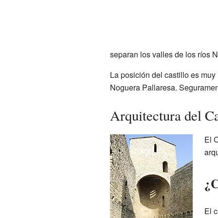
separan los valles de los ríos
La posición del castillo es muy 
Noguera Pallaresa. Segurament
Arquitectura del C
El C
arq
¿C
El c