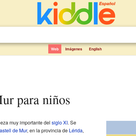
Web
Imágenes
English
 Mur para niños
leza muy importante del
siglo XI
. Se
astell de Mur
, en la provincia de
Lérida
,