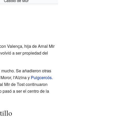
Castillo de Mur
con Valença, hija de Arnal Mir
 volvió a ser propiedad del
on mucho. Se añadieron otras
 Moror, l'Alzina y
Puigcercós
.
al Mir de Tost continuaron
 pasó a ser el centro de la
illo