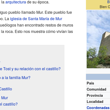
 la
arquitectura
de su época.
B
Bien C
ntiguo pueblo llamado Mur. Este pueblo fue
o. La
iglesia de Santa María de Mur
rqueólogos han encontrado restos de muros
la roca. Esto nos muestra cómo vivían las
r
 Tost y su relación con el castillo?
 a la familia Mur?
País
astillo
Comunidad
Provincia
e Mur
Localidad
 castillo?
Coordenadas