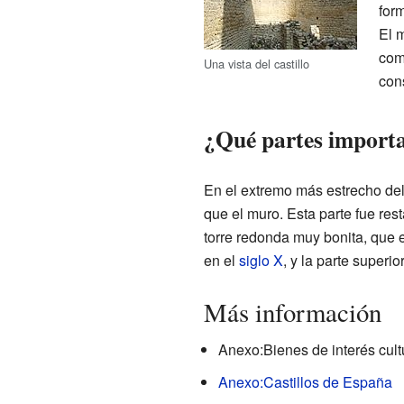
for
El m
com
Una vista del castillo
con
¿Qué partes importan
En el extremo más estrecho del 
que el muro. Esta parte fue res
torre redonda muy bonita, que es
en el
siglo X
, y la parte superi
Más información
Anexo:Bienes de interés cultu
Anexo:Castillos de España