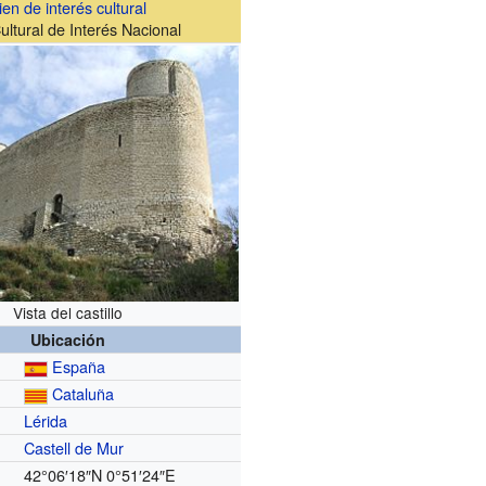
ien de interés cultural
ultural de Interés Nacional
Vista del castillo
Ubicación
España
Cataluña
Lérida
Castell de Mur
42°06′18″N
0°51′24″E