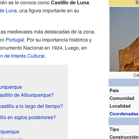
bién se le conoce como
Castillo de Luna
.
B
de Luna
, una figura importante en su
lezas medievales más destacadas de la zona.
con
Portugal
. Por su importancia histórica y
 Monumento Nacional en 1924. Luego, en
n de Interés Cultural
.
Ca
burquerque
País
astillo de Alburquerque?
Comunidad
stillo a lo largo del tiempo?
Localidad
Coordenadas
llo en siglos posteriores?
Tipo
urquerque
Construcción