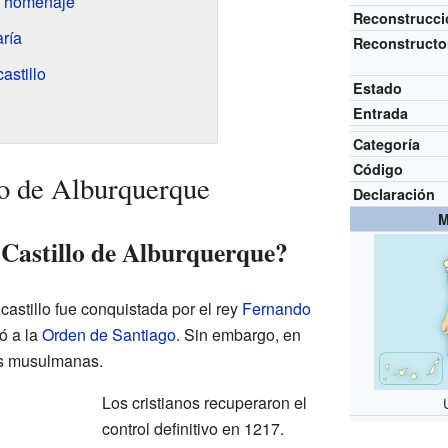
l homenaje
Reconstrucci
ría
Reconstructo
astillo
Estado
Entrada
Categoría
Código
lo de Alburquerque
Declaración
M
 Castillo de Alburquerque?
astillo fue conquistada por el rey
Fernando
ó a la
Orden de Santiago
. Sin embargo, en
as musulmanas.
Los cristianos recuperaron el
control definitivo en 1217.