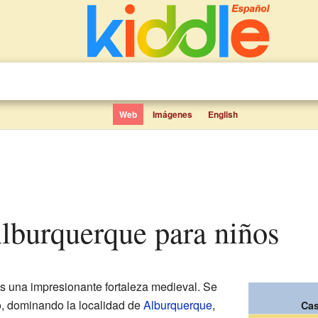
Web
Imágenes
English
 Alburquerque para niños
s una impresionante fortaleza medieval. Se
ro, dominando la localidad de
Alburquerque
,
Cas