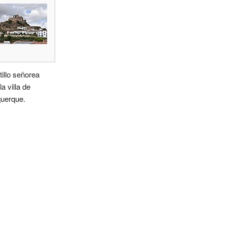
tillo señorea
la villa de
querque.