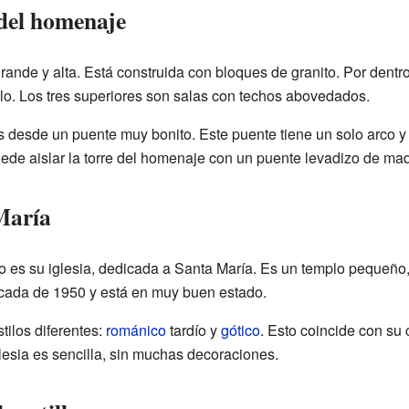
del homenaje
ande y alta. Está construida con bloques de granito. Por dentro
llo. Los tres superiores son salas con techos abovedados.
 desde un puente muy bonito. Este puente tiene un solo arco y c
uede aislar la torre del homenaje con un puente levadizo de ma
María
llo es su iglesia, dedicada a Santa María. Es un templo pequeño,
écada de 1950 y está en muy buen estado.
ilos diferentes:
románico
tardío y
gótico
. Esto coincide con su 
glesia es sencilla, sin muchas decoraciones.