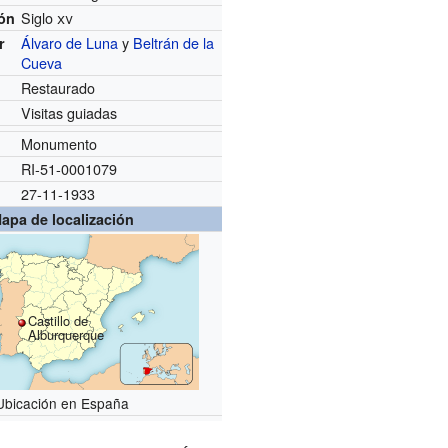
Siglo
xv
ón
Álvaro de Luna
y
Beltrán de la
r
Cueva
Restaurado
Visitas guiadas
Monumento
RI-51-0001079
27-11-1933
apa de localización
Castillo de
Alburquerque
Ubicación en España