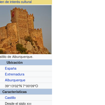
ien de interés cultural
stillo de Alburquerque.
Ubicación
España
Extremadura
Alburquerque
39°13′02″N
7°00′09″O
Características
Castillo
Desde el siglo
xiii