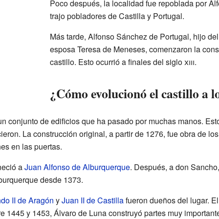
Poco después, la localidad fue repoblada por Al
trajo pobladores de Castilla y Portugal.
Más tarde, Alfonso Sánchez de Portugal, hijo de
esposa Teresa de Meneses, comenzaron la constr
castillo. Esto ocurrió a finales del siglo
xiii
.
¿Cómo evolucionó el castillo a l
 un conjunto de edificios que ha pasado por muchas manos. Esto
ieron. La construcción original, a partir de 1276, fue obra de l
es en las puertas.
eneció a
Juan Alfonso de Alburquerque
. Después, a don Sancho
lburquerque desde 1373.
do II de Aragón
y
Juan II de Castilla
fueron dueños del lugar. El 
re 1445 y 1453, Álvaro de Luna construyó partes muy importantes.