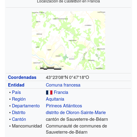
Localización de
Castetbon
en Francia
43°23′08″N
0°47′18″O
Coordenadas
Comuna francesa
Entidad
•
País
Francia
•
Región
Aquitania
•
Departamento
Pirineos Atlánticos
•
Distrito
distrito de Oloron-Sainte-Marie
•
Cantón
cantón de Sauveterre-de-Béarn
• Mancomunidad
Communauté de communes de
Sauveterre-de-Béarn