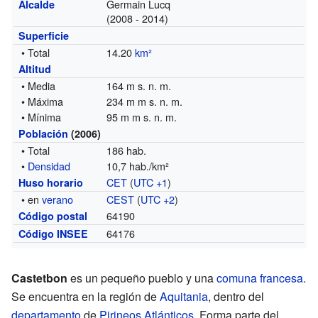
Germain Lucq
Alcalde
(2008 - 2014)
Superficie
• Total
14.20
km²
Altitud
• Media
164 m s. n. m.
• Máxima
234 m m s. n. m.
• Mínima
95 m m s. n. m.
Población
(2006)
• Total
186 hab.
•
Densidad
10,7 hab./km²
CET
(
UTC +1
)
Huso horario
• en
verano
CEST
(
UTC +2
)
64190
Código postal
64176
Código INSEE
Castetbon
es un pequeño pueblo y una
comuna francesa
.
Se encuentra en la región de
Aquitania
, dentro del
departamento
de
Pirineos Atlánticos
. Forma parte del