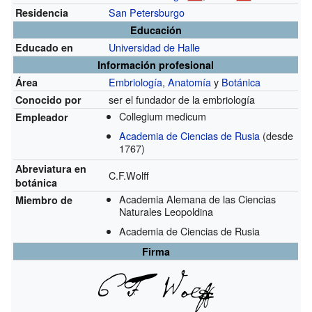
San Petersburgo
Residencia
Educación
Universidad de Halle
Educado en
Información profesional
Embriología
,
Anatomía
y
Botánica
Área
ser el fundador de la embriología
Conocido por
Collegium medicum
Empleador
Academia de Ciencias de Rusia
(desde
1767)
Abreviatura en
C.F.Wolff
botánica
Academia Alemana de las Ciencias
Miembro de
Naturales Leopoldina
Academia de Ciencias de Rusia
Firma