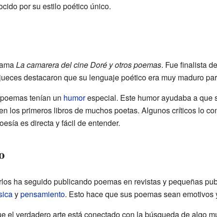
cido por su estilo poético único.
llama
La camarera del cine Doré y otros poemas
. Fue finalista d
jueces destacaron que su lenguaje poético era muy maduro para
 poemas tenían un
humor
especial. Este humor ayudaba a que s
n los primeros libros de muchos poetas. Algunos críticos lo co
oesía es directa y fácil de entender.
o
rlos ha seguido publicando poemas en revistas y pequeñas pub
sica
y
pensamiento
. Esto hace que sus poemas sean emotivos y 
ue el verdadero arte está conectado con la búsqueda de algo mu