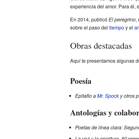
experiencia del amor. Para él, 
En 2014, publicó
El peregrino
,
sobre el paso del
tiempo
y el
a
Obras destacadas
Aquí te presentamos algunas de
Poesía
Epitafio a
Mr. Spock
y otros p
Antologías y colabo
Poetas de línea clara: Segun
La voz y la escritura. 80 pro