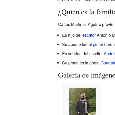
¿Quién es la famil
Carlos Martínez Aguirre provien
Es hijo del
escritor
Antonio Ma
Su abuelo fue el
pintor
Lorenz
Es sobrino del escritor
André
Su prima es la poeta
Guadal
Galería de imágen