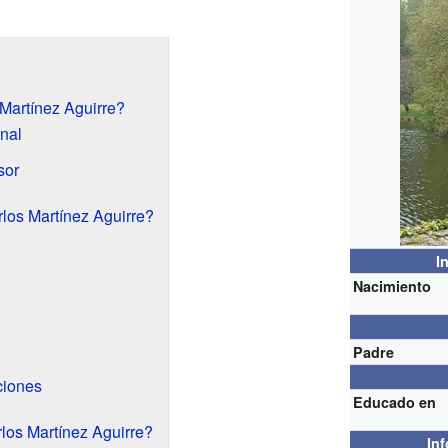
Martínez Aguirre?
nal
sor
los Martínez Aguirre?
I
Nacimiento
Padre
ciones
Educado en
rlos Martínez Aguirre?
In