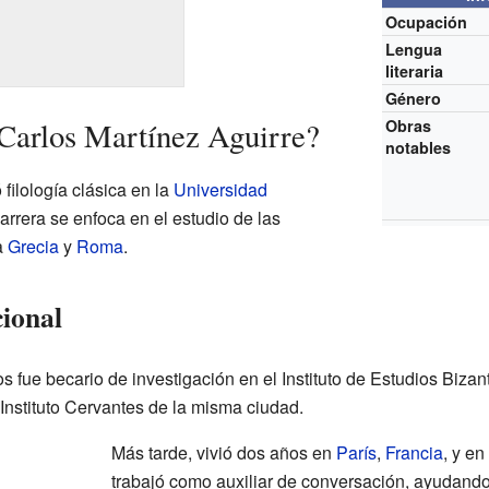
Ocupación
Lengua
literaria
Género
Carlos Martínez Aguirre?
Obras
notables
filología clásica en la
Universidad
carrera se enfoca en el estudio de las
a
Grecia
y
Roma
.
cional
 fue becario de investigación en el Instituto de Estudios Biza
Instituto Cervantes de la misma ciudad.
Más tarde, vivió dos años en
París
,
Francia
, y en
trabajó como auxiliar de conversación, ayudando 