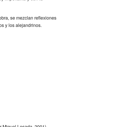
obra, se mezclan reflexiones
os y los alejandrinos.
r Miguel Losada, 2001).