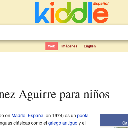
Web
Imágenes
English
ínez Aguirre para niños
do en
Madrid
,
España
, en 1974) es un
poeta
lenguas clásicas como el
griego antiguo
y el
Ca