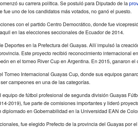
omenzó su carrera política. Se postuló para Diputado de la
pro
 fue uno de los candidatos más votados, no ganó el puesto.
cciones con el partido Centro Democrático, donde fue vicepresi
yaquil en las elecciones seccionales de Ecuador de 2014.
e Deportes en la Prefectura del Guayas. Allí impulsó la creaci
 provincia. Este proyecto recibió reconocimiento internacional 
ón en el torneo River Cup en Argentina. En 2015, ganaron el 
el Torneo Internacional Guayas Cup, donde sus equipos ganar
 ser campeones en una de las categorías.
 equipo de fútbol profesional de segunda división Guayas Fútb
4-2019), fue parte de comisiones importantes y lideró proyecto
n diplomado en Gobernabilidad en la Universidad EAN de Colo
ionales, fue elegido Prefecto de la provincia del Guayas por e