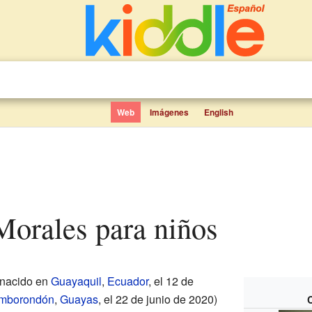
Web
Imágenes
English
 Morales para niños
nacido en
Guayaquil
,
Ecuador
, el 12 de
mborondón
,
Guayas
, el 22 de junio de 2020)