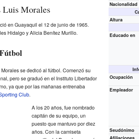
Nacionalidad
s Luis Morales
Ca
Altura
ció en Guayaquil el 12 de junio de 1965.
s Hidalgo y Alicia Benítez Murillo.
Educado en
 Fútbol
In
 Morales se dedicó al fútbol. Comenzó su
Ocupación
nal, pero se graduó en el Instituto Libertador
rno, ya que por las mañanas entrenaba
Empleador
Sporting Club
.
A los 20 años, fue nombrado
capitán de su equipo, un
puesto que mantuvo por diez
Seudónimo
años. Con la camiseta
Afiliaciones