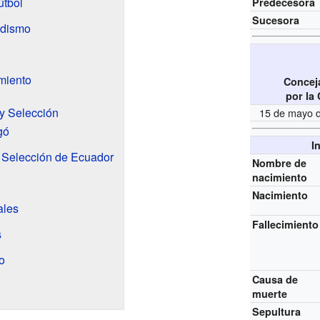
útbol
Predecesora
Sucesora
odismo
miento
Concej
por la
 y Selección
15 de mayo d
gó
I
a Selección de Ecuador
Nombre de
nacimiento
Nacimiento
ales
Fallecimiento
s
o
Causa de
muerte
Sepultura