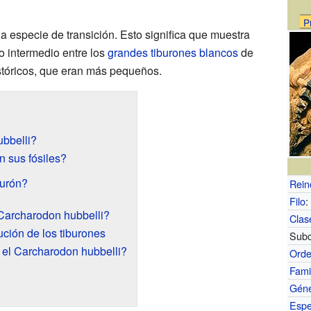
P
na especie de transición. Esto significa que muestra
o intermedio entre los
grandes tiburones blancos
de
stóricos, que eran más pequeños.
bbelli?
 sus fósiles?
burón?
Rein
Filo
:
 Carcharodon hubbelli?
Clas
ción de los tiburones
Subc
 el Carcharodon hubbelli?
Ord
Fami
Gén
Espe