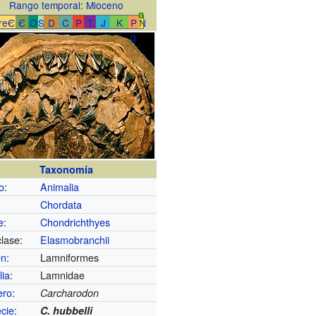
Rango temporal
:
Mioceno
reЄ
Є
O
S
D
C
P
T
J
K
P
N
g
Taxonomía
o
:
Animalia
Chordata
e
:
Chondrichthyes
lase:
Elasmobranchii
en
:
Lamniformes
lia
:
Lamnidae
ero
:
Carcharodon
cie
:
C. hubbelli