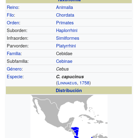
Reino
:
Animalia
Filo
:
Chordata
Orden
:
Primates
Suborden:
Haplorrhini
Infraorden:
Simiiformes
Parvorden:
Platyrrhini
Familia
:
Cebidae
Subfamilia:
Cebinae
Género
:
Cebus
Especie
:
C. capucinus
(
Linnaeus
,
1758
)
Distribución