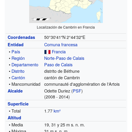
Localización de Cambrin en Francia
50°30′41″N
2°44′32″E
Coordenadas
Comuna francesa
Entidad
•
País
Francia
•
Región
Norte-Paso de Calais
•
Departamento
Paso de Calais
•
Distrito
distrito de Béthune
•
Cantón
cantón de Cambrin
• Mancomunidad
communauté d'agglomération de l'Artois
Odette Duriez (
PSF
)
Alcalde
(2008 - 2014)
Superficie
• Total
1.77
km²
Altitud
• Media
19, 31 y 25 m s. n. m.
• Máxima
31 m s. n. m.