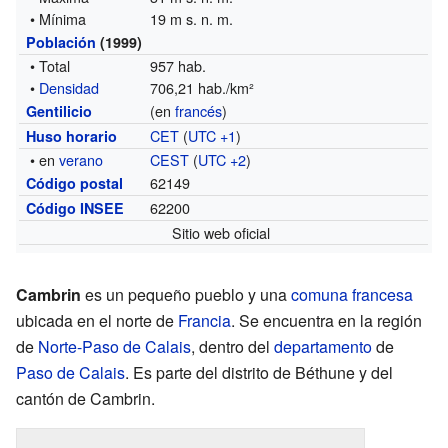
• Mínima
19 m s. n. m.
Población
(1999)
• Total
957 hab.
•
Densidad
706,21 hab./km²
(en
francés
)
Gentilicio
CET
(
UTC +1
)
Huso horario
• en
verano
CEST
(
UTC +2
)
62149
Código postal
62200
Código INSEE
Sitio web oficial
Cambrin
es un pequeño pueblo y una
comuna francesa
ubicada en el norte de
Francia
. Se encuentra en la región
de
Norte-Paso de Calais
, dentro del
departamento
de
Paso de Calais
. Es parte del distrito de Béthune y del
cantón de Cambrin.