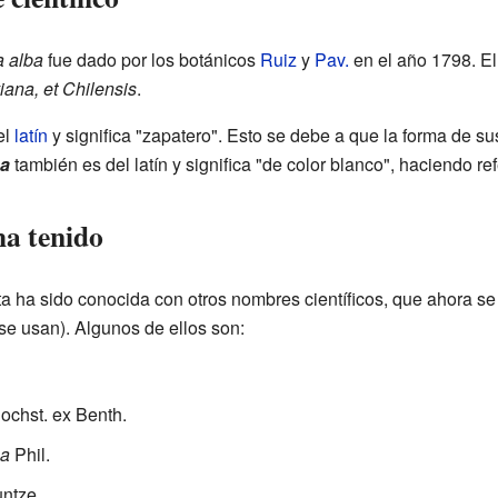
a alba
fue dado por los botánicos
Ruiz
y
Pav.
en el año 1798. El
iana, et Chilensis
.
el
latín
y significa "zapatero". Esto se debe a que la forma de su
ba
también es del latín y significa "de color blanco", haciendo ref
a tenido
nta ha sido conocida con otros nombres científicos, que ahora 
se usan). Algunos de ellos son:
ochst. ex Benth.
ea
Phil.
untze