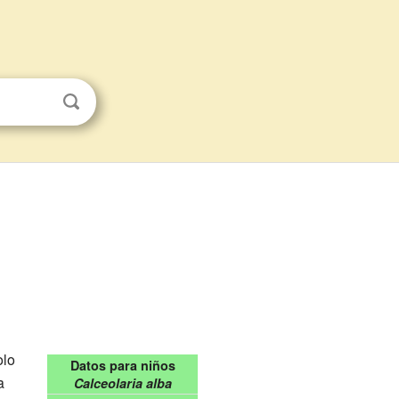
olo
Datos para niños
a
Calceolaria alba