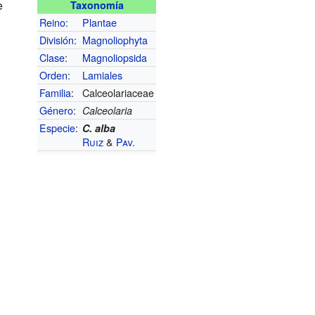
e
Taxonomía
Reino
:
Plantae
División
:
Magnoliophyta
Clase
:
Magnoliopsida
Orden
:
Lamiales
Familia
:
Calceolariaceae
Género
:
Calceolaria
Especie
:
C. alba
Ruiz
&
Pav.