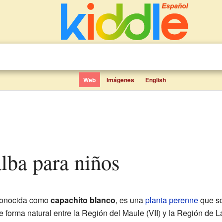
Web
Imágenes
English
alba para niños
conocida como
capachito blanco
, es una
planta perenne
que s
e forma natural entre la Región del Maule (VII) y la Región de L