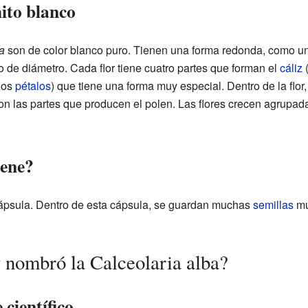
hito blanco
a
son de color blanco puro. Tienen una forma redonda, como u
de diámetro. Cada flor tiene cuatro partes que forman el
cáliz
(
(los
pétalos
) que tiene una forma muy especial. Dentro de la flor
on las partes que producen el polen. Las flores crecen agrupad
iene?
cápsula. Dentro de esta cápsula, se guardan muchas
semillas
mu
 nombró la Calceolaria alba?
 científico