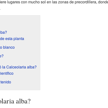
fiere lugares con mucho sol en las zonas de precordillera, dond
.
lba?
 de esta planta
to blanco
ne?
 la Calceolaria alba?
ientífico
 tenido
laria alba?