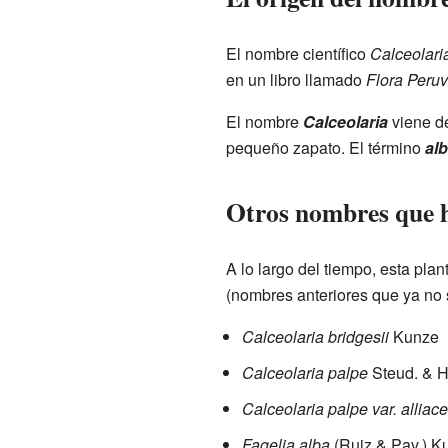
El nombre científico
Calceolari
en un libro llamado
Flora Peruv
El nombre
Calceolaria
viene d
pequeño zapato. El término
al
Otros nombres que h
A lo largo del tiempo, esta pla
(nombres anteriores que ya no 
Calceolaria bridgesii
Kunze
Calceolaria palpe
Steud. & H
Calceolaria palpe var. alliac
Fagelia alba
(Ruiz & Pav.) K