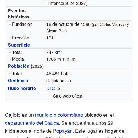
Histórico
(2024-2027)
Eventos
históricos
• Fundación
16 de octubre de 1560
(por Carlos Velasco y
Álvaro Paz)
• Erección
1911
Superficie
• Total
747
km²
• Media
1765 m s. n. m.
Población
(2025)
• Total
45 481 hab.
Cajibiano, -a
Gentilicio
UTC
-5
Huso horario
Sitio web oficial
Cajibío es un
municipio colombiano
ubicado en el
departamento del Cauca
. Se encuentra a unos 29
kilómetros al norte de
Popayán
. Este lugar es hogar de