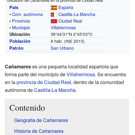
Ubicación de Cañamares en la provincia de Ciudad Real
España
País
•
Com. autónoma
Castilla-La Mancha
•
Provincia
Ciudad Real
•
Municipio
Villahermosa
Ubicación
38°44′31″N
2°45′03″O
4 hab.
Población
(INE 2015)
San Urbano
Patrón
Cañamares
es una pequeña localidad española que
forma parte del municipio de
Villahermosa
. Se encuentra
en la
provincia de Ciudad Real
, dentro de la comunidad
autónoma de
Castilla-La Mancha
.
Contenido
Geografía de Cañamares
Historia de Cañamares