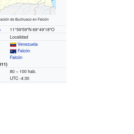
zación de Buchuaco en Falcón
11°59′59″N
69°49′18″O
s
Localidad
Venezuela
Falcón
Falcón
011)
80 – 100 hab.
UTC -4:30
o