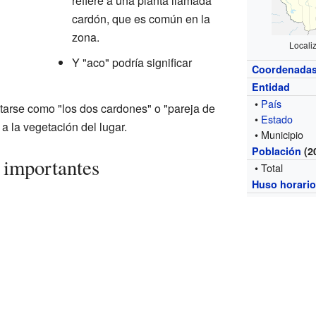
refiere a una planta llamada
cardón, que es común en la
zona.
Locali
Y "aco" podría significar
Coordenada
Entidad
•
País
etarse como "los dos cardones" o "pareja de
•
Estado
a la vegetación del lugar.
• Municipio
Población
(2
 importantes
• Total
Huso horari