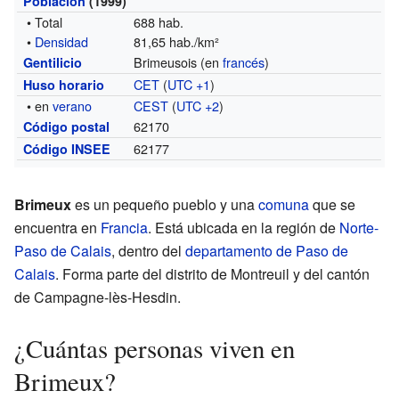
Población
(1999)
• Total
688 hab.
•
Densidad
81,65 hab./km²
Brimeusois (en
francés
)
Gentilicio
CET
(
UTC +1
)
Huso horario
• en
verano
CEST
(
UTC +2
)
62170
Código postal
62177
Código INSEE
Brimeux
es un pequeño pueblo y una
comuna
que se
encuentra en
Francia
. Está ubicada en la región de
Norte-
Paso de Calais
, dentro del
departamento de Paso de
Calais
. Forma parte del distrito de Montreuil y del cantón
de Campagne-lès-Hesdin.
¿Cuántas personas viven en
Brimeux?