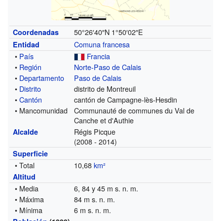
50°26′40″N
1°50′02″E
Coordenadas
Comuna francesa
Entidad
•
País
Francia
•
Región
Norte-Paso de Calais
•
Departamento
Paso de Calais
•
Distrito
distrito de Montreuil
•
Cantón
cantón de Campagne-lès-Hesdin
• Mancomunidad
Communauté de communes du Val de
Canche et d'Authie
Régis Picque
Alcalde
(2008 - 2014)
Superficie
• Total
10,68
km²
Altitud
• Media
6, 84 y 45 m s. n. m.
• Máxima
84 m s. n. m.
• Mínima
6 m s. n. m.