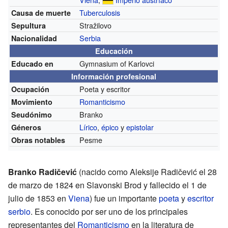
Tuberculosis
Causa de muerte
Stražilovo
Sepultura
Serbia
Nacionalidad
Educación
Gymnasium of Karlovci
Educado en
Información profesional
Poeta y escritor
Ocupación
Romanticismo
Movimiento
Branko
Seudónimo
Lírico
,
épico
y
epistolar
Géneros
Pesme
Obras notables
Branko Radičević
(nacido como Aleksije Radičević el 28
de marzo de 1824 en Slavonski Brod y fallecido el 1 de
julio de 1853 en
Viena
) fue un importante
poeta
y
escritor
serbio
. Es conocido por ser uno de los principales
representantes del
Romanticismo
en la literatura de