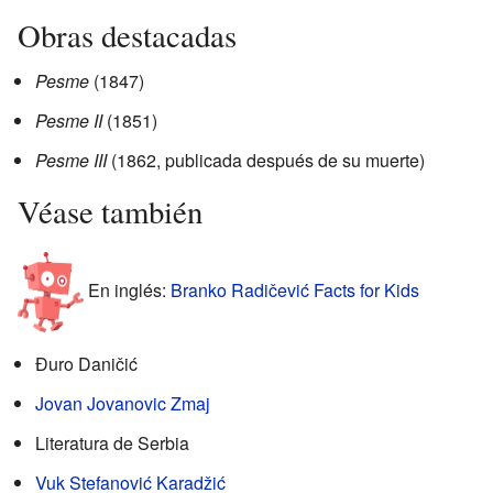
Obras destacadas
Pesme
(1847)
Pesme II
(1851)
Pesme III
(1862, publicada después de su muerte)
Véase también
En inglés:
Branko Radičević Facts for Kids
Đuro Daničić
Jovan Jovanovic Zmaj
Literatura de Serbia
Vuk Stefanović Karadžić