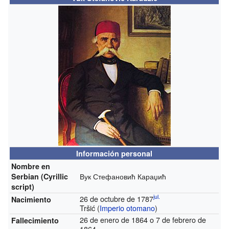
Información personal
Nombre en
Вук Стефановић Караџић
Serbian (Cyrillic
script)
jul.
26 de octubre de 1787
Nacimiento
Tršić (
Imperio otomano
)
26 de enero de 1864 o 7 de febrero de
Fallecimiento
1864