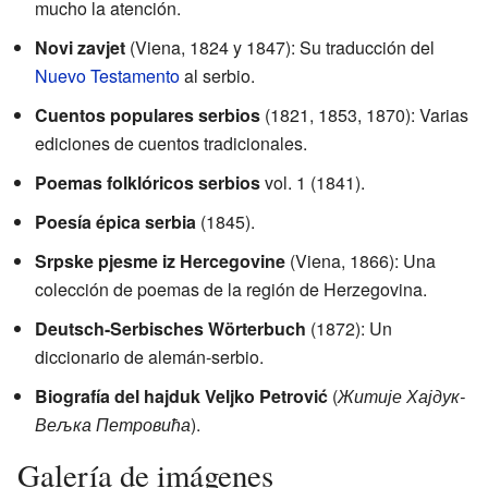
mucho la atención.
Novi zavjet
(Viena, 1824 y 1847): Su traducción del
Nuevo Testamento
al serbio.
Cuentos populares serbios
(1821, 1853, 1870): Varias
ediciones de cuentos tradicionales.
Poemas folklóricos serbios
vol. 1 (1841).
Poesía épica serbia
(1845).
Srpske pjesme iz Hercegovine
(Viena, 1866): Una
colección de poemas de la región de Herzegovina.
Deutsch-Serbisches Wörterbuch
(1872): Un
diccionario de alemán-serbio.
Biografía del hajduk Veljko Petrović
(
Житије Хајдук-
Вељка Петровића
).
Galería de imágenes