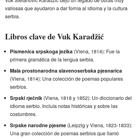
Vuk Stefanović Karadžić dejó un legado de obras muy
valiosas que ayudaron a dar forma al idioma y la cultura
serbia.
Libros clave de Vuk Karadžić
Pismenica srpskoga jezika
(Viena, 1814): Fue la
primera gramática de la lengua serbia.
Mala prostonarodna slavenoserbska pјesnarica
(Viena, 1814): Una colección de poemas populares
serbios.
Srpski rјečnik
(Viena, 1818 y 1852): Un diccionario del
idioma serbio. Incluía notas históricas y sobre las
costumbres.
Srpske narodne pјesme
(Leipzig y Viena, 1823-1833):
Una gran colección de poemas serbios que llamó