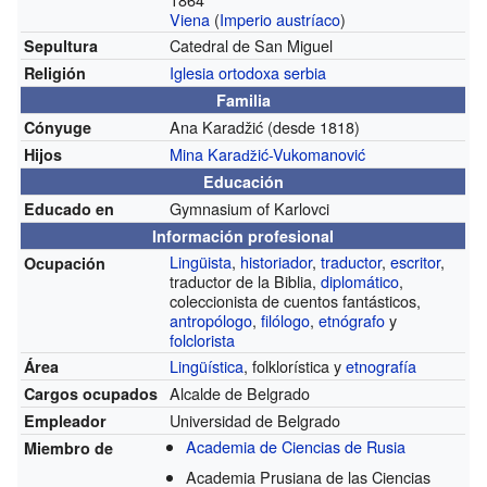
Viena
(
Imperio austríaco
)
Catedral de San Miguel
Sepultura
Iglesia ortodoxa serbia
Religión
Familia
Ana Karadžić
(desde 1818)
Cónyuge
Mina Karaǆić-Vukomanović
Hijos
Educación
Gymnasium of Karlovci
Educado en
Información profesional
Lingüista
,
historiador
,
traductor
,
escritor
,
Ocupación
traductor de la Biblia,
diplomático
,
coleccionista de cuentos fantásticos,
antropólogo
,
filólogo
,
etnógrafo
y
folclorista
Lingüística
, folklorística y
etnografía
Área
Alcalde de Belgrado
Cargos ocupados
Universidad de Belgrado
Empleador
Academia de Ciencias de Rusia
Miembro de
Academia Prusiana de las Ciencias