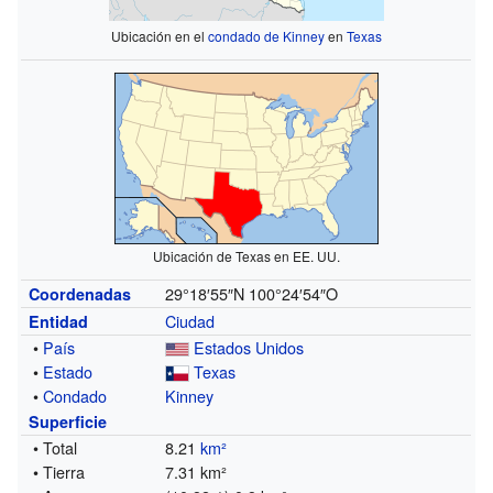
Ubicación en el
condado de Kinney
en
Texas
Ubicación de Texas en EE. UU.
29°18′55″N
100°24′54″O
Coordenadas
Ciudad
Entidad
•
País
Estados Unidos
•
Estado
Texas
•
Condado
Kinney
Superficie
• Total
8.21
km²
• Tierra
7.31 km²