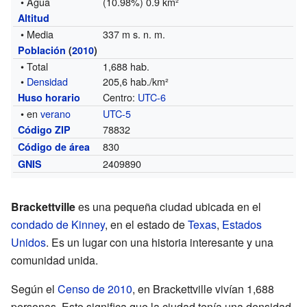
• Agua
(10.98%) 0.9 km²
Altitud
• Media
337 m s. n. m.
Población
(
2010
)
• Total
1,688 hab.
•
Densidad
205,6 hab./km²
Centro:
UTC-6
Huso horario
• en
verano
UTC-5
78832
Código ZIP
830
Código de área
2409890
GNIS
Brackettville
es una pequeña ciudad ubicada en el
condado de Kinney
, en el estado de
Texas
,
Estados
Unidos
. Es un lugar con una historia interesante y una
comunidad unida.
Según el
Censo de 2010
, en Brackettville vivían 1,688
personas. Esto significa que la ciudad tenía una densidad