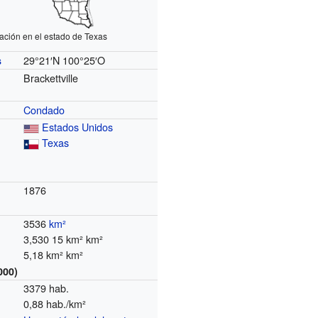
ación en el estado de Texas
29°21′N
100°25′O
s
Brackettville
Condado
Estados Unidos
Texas
1876
3536
km²
3,530 15 km² km²
5,18 km² km²
000)
3379 hab.
0,88 hab./km²