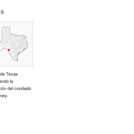
es
de Texas
ando la
ción del condado
ney.