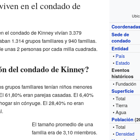
viven en el condado de
Ubic
Coordenada
en el condado de Kinney vivían 3.379
Sede de
ban 1.314 grupos familiares y 940 familias.
condado
de unas 2 personas por cada milla cuadrada.
Entidad
•
País
•
Estado
ón del condado de Kinney?
Eventos
históricos
• Fundación
os grupos familiares tenían niños menores
Superficie
 El 61,80% eran parejas casadas. El 6,40%
• Total
 hogar sin cónyuge. El 28,40% no eran
• Tierra
l.
• Agua
Población
(2
El tamaño promedio de una
• Total
familia era de 3,10 miembros.
•
Densidad