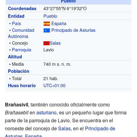
Pueblo
43°27′55″N
6°19′32″O
Coordenadas
Pueblo
Entidad
•
País
España
•
Comunidad
Principado de Asturias
Autónoma
• Concejo
Salas
•
Parroquia
Lavio
Altitud
• Media
740 m s. n. m.
Población
• Total
21 hab.
UTC+01:00
Huso horario
Brañasivil
, también conocido oficialmente como
Brañasebil
en
asturiano
, es un pequeño lugar que forma
parte de la parroquia de Lavio. Se encuentra en el
noroeste del concejo de
Salas
, en el
Principado de
Asturias
,
España
.