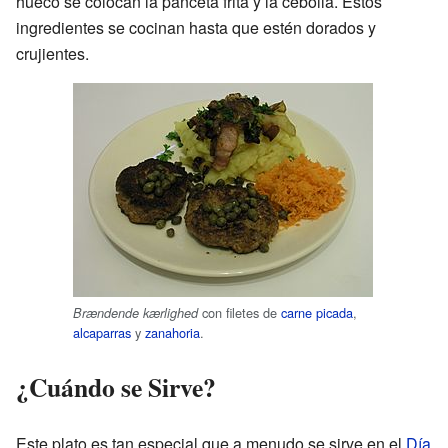
hueco se colocan la panceta frita y la cebolla. Estos
ingredientes se cocinan hasta que estén dorados y
crujientes.
con filetes de
carne picada
,
Brændende kærlighed
alcaparras
y
zanahoria
.
¿Cuándo se Sirve?
Este plato es tan especial que a menudo se sirve en el
Día