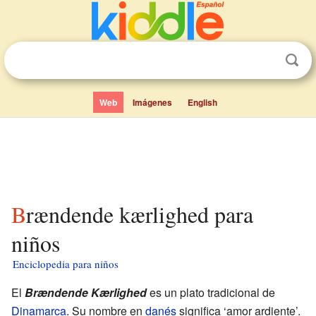
Web
Imágenes
English
Brændende kærlighed para
niños
Enciclopedia para niños
El
Brændende Kærlighed
es un plato tradicional de
Dinamarca
. Su nombre en
danés
significa ‘amor ardiente’.