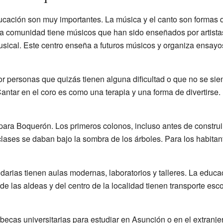
ducación son muy importantes. La música y el canto son formas 
la comunidad tiene músicos que han sido enseñados por artistas
sical. Este centro enseña a futuros músicos y organiza ensay
or personas que quizás tienen alguna dificultad o que no se si
ntar en el coro es como una terapia y una forma de divertirse. E
para Boquerón. Los primeros colonos, incluso antes de constru
clases se daban bajo la sombra de los árboles. Para los habitan
arias tienen aulas modernas, laboratorios y talleres. La educac
e las aldeas y del centro de la localidad tienen transporte esco
ecas universitarias para estudiar en Asunción o en el extranje