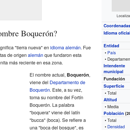
Localiz
Coordenada
nombre Boquerón?
Idioma oficia
Entidad
ignifica "tierra nueva" en
idioma alemán
. Fue
•
País
tas de origen
alemán
que fundaron esta
• Departamen
nita más reciente en esa zona.
Intendente
municipal
El nombre actual,
Boquerón
,
Fundación
viene del
Departamento de
Superficie
Boquerón
. Este, a su vez,
• Total
toma su nombre del Fortín
Altitud
Boquerón. La palabra
• Media
"boquera" viene del latín
Población
(2
"bucca" (boca). Se refiere a
• Total
•
Densidad
una "boca del bosque", es