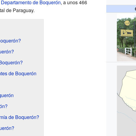
l
Departamento de Boquerón
, a unos 466
ital de Paraguay.
Boquerón?
uerón?
 Boquerón?
antes de Boquerón
?
querón
rón?
omía de Boquerón?
uerón?