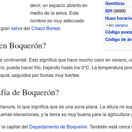
Gentilicio
decir, un espacio abierto en
IDH
(2025)
medio de la selva. Este
Huso horari
nombre es muy adecuado
• en
verano
a gran
selva
del
Chaco Boreal
.
Código posta
Código de ár
 en Boquerón?
al continental. Esto significa que hace mucho calor en verano,
erno, puede hacer frío, bajando hasta los 0°C. La temperatura 
uía, seguidos por lluvias muy fuertes.
afía de Boquerón?
anura, lo que significa que es una zona plana. La altura no su
eñas elevaciones, y la tierra es muy buena para la agricultura 
 la capital del
Departamento de Boquerón
. También está cerca