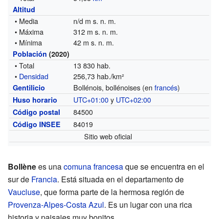
Altitud
• Media
n/d m s. n. m.
• Máxima
312 m s. n. m.
• Mínima
42 m s. n. m.
Población
(2020)
• Total
13 830 hab.
•
Densidad
256,73 hab./km²
Bollénois, bollénoises (en
francés
)
Gentilicio
UTC+01:00
y
UTC+02:00
Huso horario
84500
Código postal
84019
Código INSEE
Sitio web oficial
Bollène
es una
comuna francesa
que se encuentra en el
sur de
Francia
. Está situada en el departamento de
Vaucluse
, que forma parte de la hermosa región de
Provenza-Alpes-Costa Azul
. Es un lugar con una rica
historia y paisajes muy bonitos.