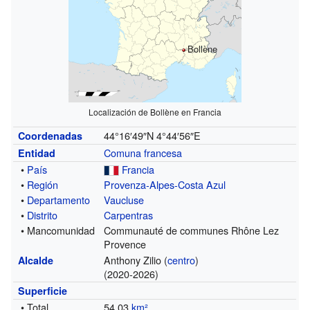
Bollène
Localización de Bollène en Francia
44°16′49″N
4°44′56″E
Coordenadas
Comuna francesa
Entidad
•
País
Francia
•
Región
Provenza-Alpes-Costa Azul
•
Departamento
Vaucluse
•
Distrito
Carpentras
• Mancomunidad
Communauté de communes Rhône Lez
Provence
Anthony Zilio (
centro
)
Alcalde
(2020-2026)
Superficie
• Total
54,03
km²