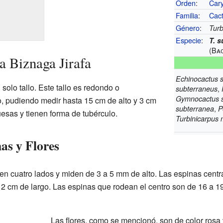
Orden
:
Cary
Familia
:
Cac
Género
:
Turb
Especie
:
T. 
(Ba
la Biznaga Jirafa
Echinocactus 
 solo tallo. Este tallo es redondo o
,
subterraneus
Gymnocactus 
, pudiendo medir hasta 15 cm de alto y 3 cm
,
subterranea
P
esas y tienen forma de tubérculo.
Turbinicarpus
nas y Flores
nen cuatro lados y miden de 3 a 5 mm de alto. Las espinas centra
 2 cm de largo. Las espinas que rodean el centro son de 16 a 19
Las flores, como se mencionó, son de color rosa