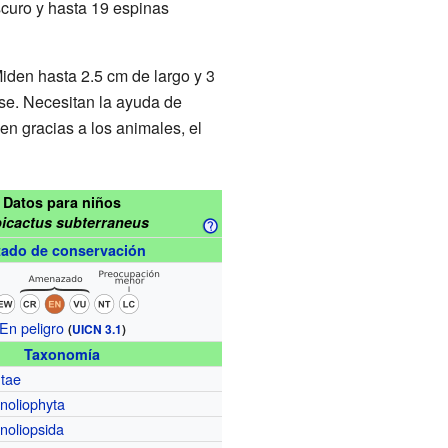
scuro y hasta 19 espinas
Miden hasta 2.5 cm de largo y 3
se. Necesitan la ayuda de
en gracias a los animales, el
Datos para niños
icactus subterraneus
tado de conservación
En peligro
(
UICN 3.1
)
Taxonomía
ntae
noliophyta
noliopsida