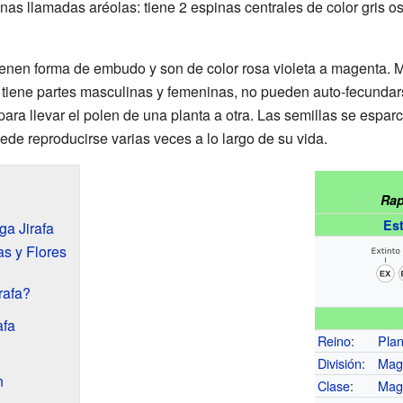
as llamadas aréolas: tiene 2 espinas centrales de color gris o
 tienen forma de embudo y son de color rosa violeta a magenta. 
tiene partes masculinas y femeninas, no pueden auto-fecundar
ara llevar el polen de una planta a otra. Las semillas se esparc
uede reproducirse varias veces a lo largo de su vida.
Rap
Es
ga Jirafa
as y Flores
rafa?
afa
Reino
:
Pla
División
:
Mag
n
Clase
:
Mag