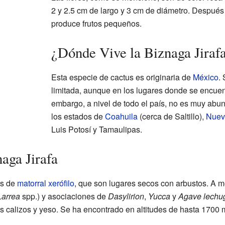
2 y 2.5 cm de largo y 3 cm de diámetro. Después d
produce frutos pequeños.
¿Dónde Vive la Biznaga Jiraf
Esta especie de cactus es originaria de
México
.
limitada, aunque en los lugares donde se encuen
embargo, a nivel de todo el país, no es muy abu
los estados de
Coahuila
(cerca de Saltillo),
Nuev
Luis Potosí y Tamaulipas.
aga Jirafa
as de
matorral xerófilo
, que son lugares secos con arbustos. A 
Larrea
spp.) y asociaciones de
Dasylirion
,
Yucca
y
Agave lechug
 calizos y yeso. Se ha encontrado en altitudes de hasta 1700 m