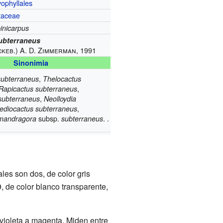
ophyllales
taceae
inicarpus
subterraneus
ckeb.) A. D. Zimmerman, 1991
Sinonimia
,
subterraneus
Thelocactus
,
Rapicactus subterraneus
,
subterraneus
Neolloydia
,
ediocactus subterraneus
subsp.
. .
 mandragora
subterraneus
les son dos, de color gris
, de color blanco transparente,
 violeta a magenta. Miden entre