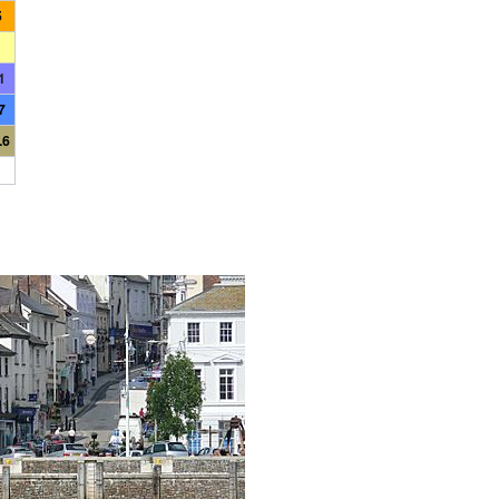
5
1
7
.6