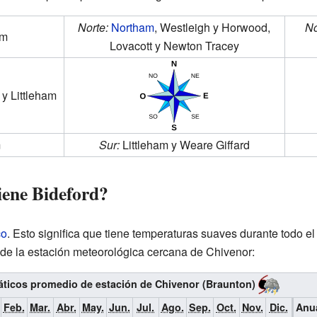
Norte:
Northam
, Westleigh y Horwood,
No
am
Lovacott y Newton Tracey
y Littleham
m
Sur:
Littleham y Weare Giffard
iene Bideford?
co
. Esto significa que tiene temperaturas suaves durante todo el 
de la estación meteorológica cercana de Chivenor:
ticos promedio de estación de Chivenor (Braunton)
Feb.
Mar.
Abr.
May.
Jun.
Jul.
Ago.
Sep.
Oct.
Nov.
Dic.
Anu