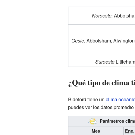
Noroeste:
Abbotsh
Oeste:
Abbotsham, Alwington 
Suroeste
Littleha
¿Qué tipo de clima t
Bideford tiene un
clima oceáni
puedes ver los datos promedio 
Parámetros climá
Mes
Ene.