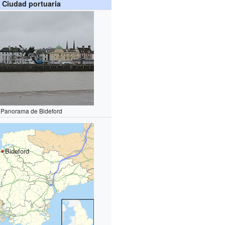
Ciudad portuaria
Panorama de Bideford
Bideford