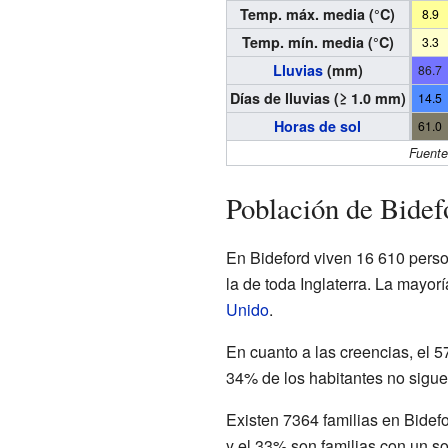
Temp. máx. media (°C)
8.9
Temp. mín. media (°C)
3.3
Lluvias
(mm)
86.7
Días de lluvias (≥ 1.0 mm)
14.5
Horas de sol
61.0
Fuente
Población de Bidef
En Bideford viven 16 610 perso
la de toda Inglaterra. La mayor
Unido
.
En cuanto a las creencias, el 
34% de los habitantes no sigue
Existen 7364 familias en Bidef
y el 33% son familias con un s