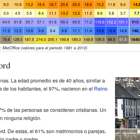
9.0
10.9
13.2
16.4
18.7
20.6
20.5
18.6
15.2
11.8
9.4
14.
3.0
4.5
5.5
8.4
11.1
13.2
13.2
11.3
8.9
5.8
3.7
7.7
64.0
61.8
55.7
57.1
61.8
68.4
69.5
71.2
110.6
102.2
101.1
910.
11.2
12.5
10.6
9.9
9.4
9.8
11.1
11.4
15.6
15.9
14.8
146.
79.6
128.0
187.5
216.0
205.1
199.8
189.3
149.9
106.5
66.5
51.5
1640
: MetOffice (valores para el periodo 1981 a 2010)
ord
nas. La edad promedio es de 40 años, similar a
ía de los habitantes, el 97%, nacieron en el
Reino
57% de las personas se consideran cristianas. Un
n ninguna religión.
ord. De estas, el 61% son matrimonios o parejas,
olo padre o madre.