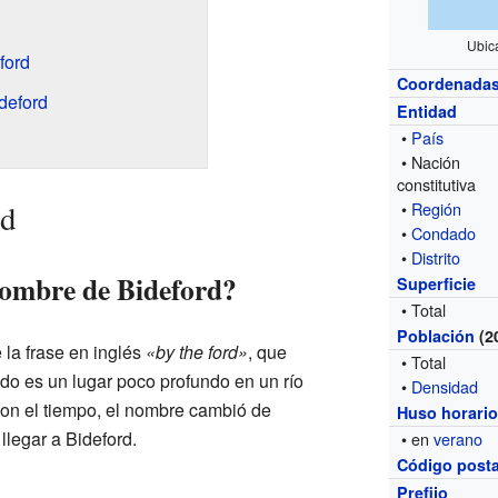
Ubic
ford
Coordenada
ideford
Entidad
•
País
• Nación
constitutiva
rd
•
Región
•
Condado
•
Distrito
nombre de Bideford?
Superficie
• Total
Población
(2
 la frase en inglés
«by the ford»
, que
• Total
ado es un lugar poco profundo en un río
•
Densidad
on el tiempo, el nombre cambió de
Huso horari
llegar a Bideford.
• en
verano
Código posta
Prefijo