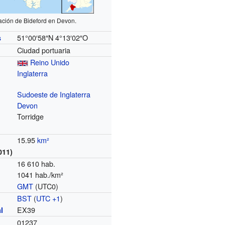
ación de Bideford en Devon.
51°00′58″N
4°13′02″O
s
Ciudad portuaria
Reino Unido
Inglaterra
Sudoeste de Inglaterra
Devon
Torridge
15.95
km²
011)
16 610
hab.
1041 hab./km²
GMT
(UTC0)
o
BST
(
UTC +1
)
EX39
l
01237