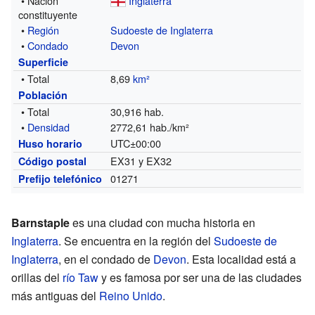
• Nación
Inglaterra
constituyente
•
Región
Sudoeste de Inglaterra
•
Condado
Devon
Superficie
• Total
8,69
km²
Población
• Total
30,916 hab.
•
Densidad
2772,61 hab./km²
UTC±00:00
Huso horario
EX31 y EX32
Código postal
01271
Prefijo telefónico
Barnstaple
es una ciudad con mucha historia en
Inglaterra
. Se encuentra en la región del
Sudoeste de
Inglaterra
, en el condado de
Devon
. Esta localidad está a
orillas del
río Taw
y es famosa por ser una de las ciudades
más antiguas del
Reino Unido
.