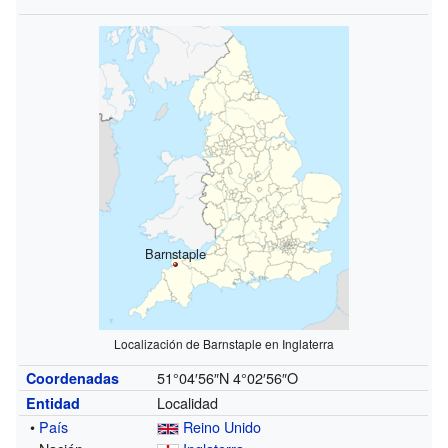
Barnstaple
Localización de Barnstaple en Inglaterra
51°04′56″N
4°02′56″O
Coordenadas
Localidad
Entidad
•
País
Reino Unido