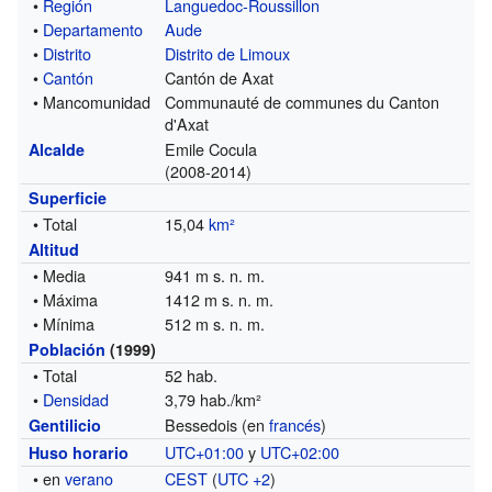
•
Región
Languedoc-Roussillon
•
Departamento
Aude
•
Distrito
Distrito de Limoux
•
Cantón
Cantón de Axat
• Mancomunidad
Communauté de communes du Canton
d'Axat
Emile Cocula
Alcalde
(2008-2014)
Superficie
• Total
15,04
km²
Altitud
• Media
941 m s. n. m.
• Máxima
1412 m s. n. m.
• Mínima
512 m s. n. m.
Población
(1999)
• Total
52 hab.
•
Densidad
3,79 hab./km²
Bessedois (en
francés
)
Gentilicio
UTC+01:00
y
UTC+02:00
Huso horario
• en
verano
CEST
(
UTC +2
)