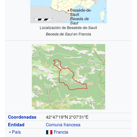
Bessède-de-
Sault
Beceda de
Saut
Localización de Bessède-de-Sault
Beceda de Saut
en Francia
42°47′19″N
2°07′31″E
Coordenadas
Comuna francesa
Entidad
•
País
Francia