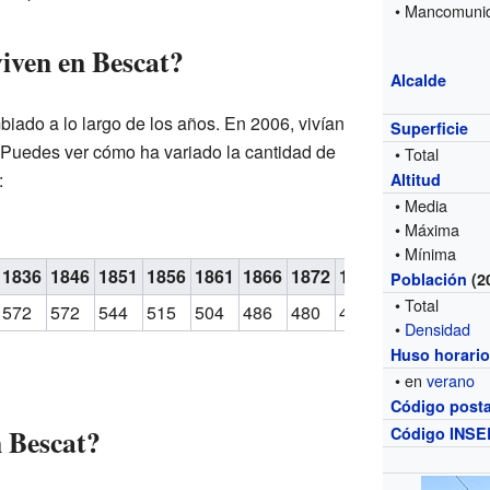
• Mancomuni
iven en Bescat?
Alcalde
iado a lo largo de los años. En 2006, vivían
Superficie
Puedes ver cómo ha variado la cantidad de
• Total
:
Altitud
• Media
• Máxima
Evolució
• Mínima
1836
1846
1851
1856
1861
1866
1872
1876
1881
1886
Población
(2
• Total
572
572
544
515
504
486
480
460
398
378
•
Densidad
Huso horari
• en
verano
Código posta
n Bescat?
Código INSE