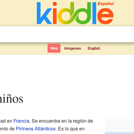
Web
Imágenes
English
niños
dad en
Francia
. Se encuentra en la región de
mento de
Pirineos Atlánticos
. Es lo que en