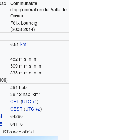
dad
Communauté
d'agglomération del Valle de
Ossau
Félix Lourteig
(2008-2014)
6.81
km²
452 m s. n. m.
569 m m s. n. m.
n demográfica de Bescat
335 m m s. n. m.
1891
1896
1901
1906
1911
1921
1926
1931
1936
1946
1
006)
251 hab.
342
350
340
308
342
259
264
304
306
290
2
36,42 hab./km²
CET
(
UTC +1
)
o
CEST
(
UTC +2
)
64260
l
64116
E
Sitio web oficial