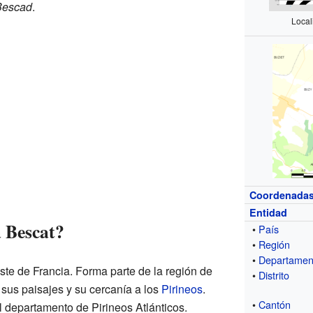
Bescad
.
Local
Coordenada
Entidad
 Bescat?
•
País
•
Región
•
Departamen
ste de Francia. Forma parte de la región de
•
Distrito
 sus paisajes y su cercanía a los
Pirineos
.
•
Cantón
l departamento de Pirineos Atlánticos.