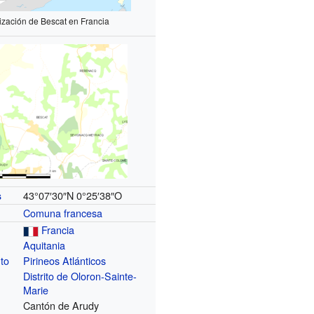
ización de Bescat en Francia
43°07′30″N
0°25′38″O
s
Comuna francesa
Francia
Aquitania
to
Pirineos Atlánticos
Distrito de Oloron-Sainte-
Marie
Cantón de Arudy